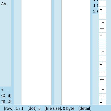
AA
╋
１９
┫
２０
┃
┗
┻
┛
┠
╂
┨
┰
┸
+
-
┝
追
削
┿
加
除
┥
[row]:
1 / 1
[dot]:
0
[file size]:
0
byte
[detail]