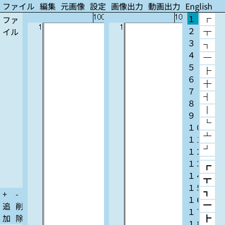
ファイル
編集
元画像
設定
画像出力
動画出力
English
１
100
200
100
300
ファ
┌
1
1
２
not
not
イル
┬
３
┐
４
─
５
├
６
┼
７
┤
８
│
９
└
１０
┴
１１
１２
┘
１３
┏
１４
┳
１５
+
-
┓
１６
追
削
━
１７
加
除
┣
１８